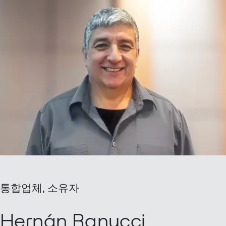
통합업체, 소유자
Hernán Ranucci