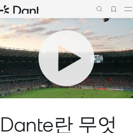
Play
Mute
Setti
Dante란 무엇