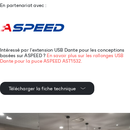
En partenariat avec :
Intéressé par l’extension USB Dante pour les conceptions
basées sur ASPEED ?
En savoir plus sur les rallonges USB
Dante pour la puce ASPEED AST1532.
Télécharger la fiche technique