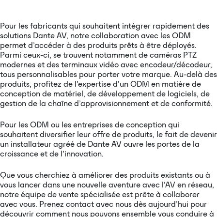
Pour les fabricants qui souhaitent intégrer rapidement des
solutions Dante AV, notre collaboration avec les ODM
permet d’accéder à des produits prêts à être déployés.
Parmi ceux-ci, se trouvent notamment de caméras PTZ
modernes et des terminaux vidéo avec encodeur/décodeur,
tous personnalisables pour porter votre marque. Au-delà des
produits, profitez de l’expertise d’un ODM en matière de
conception de matériel, de développement de logiciels, de
gestion de la chaîne d’approvisionnement et de conformité.
Pour les ODM ou les entreprises de conception qui
souhaitent diversifier leur offre de produits, le fait de devenir
un installateur agréé de Dante AV ouvre les portes de la
croissance et de l’innovation.
Que vous cherchiez à améliorer des produits existants ou à
vous lancer dans une nouvelle aventure avec l’AV en réseau,
notre équipe de vente spécialisée est prête à collaborer
avec vous. Prenez contact avec nous dès aujourd’hui pour
découvrir comment nous pouvons ensemble vous conduire à