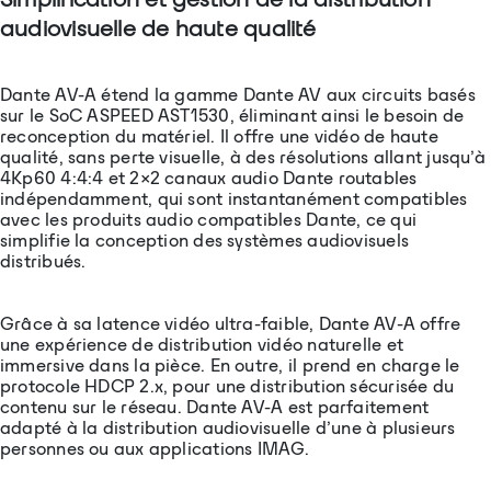
audiovisuelle de haute qualité
Dante AV-A étend la gamme Dante AV aux circuits basés
sur le SoC ASPEED AST1530, éliminant ainsi le besoin de
reconception du matériel. Il offre une vidéo de haute
qualité, sans perte visuelle, à des résolutions allant jusqu’à
4Kp60 4:4:4 et 2×2 canaux audio Dante routables
indépendamment, qui sont instantanément compatibles
avec les produits audio compatibles Dante, ce qui
simplifie la conception des systèmes audiovisuels
distribués.
Grâce à sa latence vidéo ultra-faible, Dante AV-A offre
une expérience de distribution vidéo naturelle et
immersive dans la pièce. En outre, il prend en charge le
protocole HDCP 2.x, pour une distribution sécurisée du
contenu sur le réseau. Dante AV-A est parfaitement
adapté à la distribution audiovisuelle d’une à plusieurs
personnes ou aux applications IMAG.