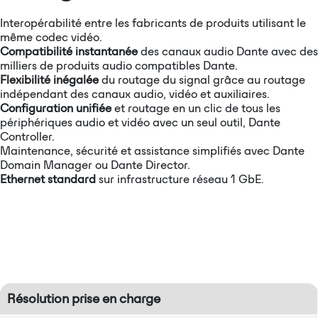
Interopérabilité entre les fabricants de produits utilisant le
même codec vidéo.
Compatibilité instantanée
des canaux audio Dante avec des
milliers de produits audio compatibles Dante.
Flexibilité inégalée
du routage du signal grâce au routage
indépendant des canaux audio, vidéo et auxiliaires.
Configuration unifiée
et routage en un clic de tous les
périphériques audio et vidéo avec un seul outil, Dante
Controller.
Maintenance, sécurité et assistance simplifiés avec Dante
Domain Manager ou Dante Director.
Ethernet standard
sur infrastructure réseau 1 GbE.
Résolution prise en charge