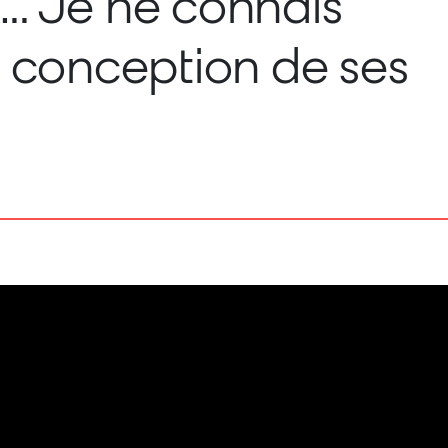
s… Je ne connais
a conception de ses