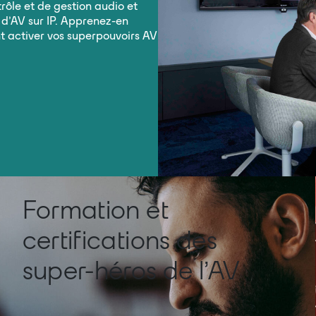
rôle et de gestion audio et
e d’AV sur IP. Apprenez-en
 activer vos superpouvoirs AV
Formation et
certifications des
super-héros de l’AV