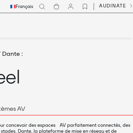
Select
Go
AUDINATE
Français
Languge
 Dante :
eel
stèmes AV
 pour concevoir des espaces AV parfaitement connectés, des
 stades. Dante, la plateforme de mise en réseau et de