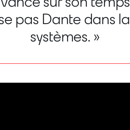
avance sur son temp
lise pas Dante dans l
systèmes. »