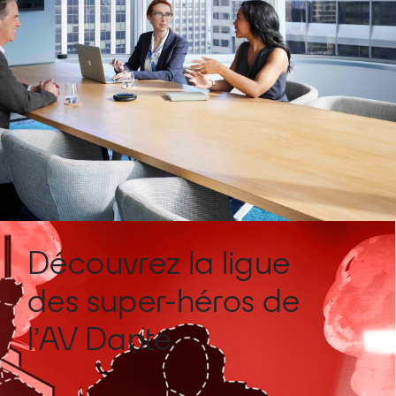
Découvrez la ligue
des super-héros de
l’AV Dante